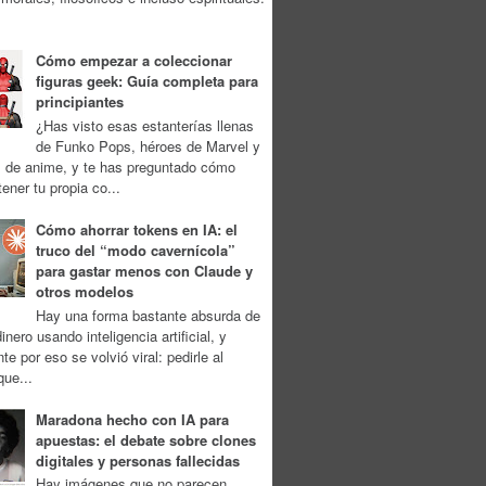
Cómo empezar a coleccionar
figuras geek: Guía completa para
principiantes
¿Has visto esas estanterías llenas
de Funko Pops, héroes de Marvel y
s de anime, y te has preguntado cómo
tener tu propia co...
Cómo ahorrar tokens en IA: el
truco del “modo cavernícola”
para gastar menos con Claude y
otros modelos
Hay una forma bastante absurda de
inero usando inteligencia artificial, y
te por eso se volvió viral: pedirle al
ue...
Maradona hecho con IA para
apuestas: el debate sobre clones
digitales y personas fallecidas
Hay imágenes que no parecen