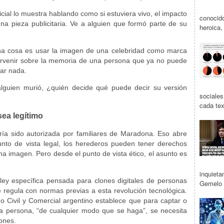
ficial lo muestra hablando como si estuviera vivo, el impacto
conocido
na pieza publicitaria. Ve a alguien que formó parte de su
heroica,
una cosa es usar la imagen de una celebridad como marca
ntervenir sobre la memoria de una persona que ya no puede
car nada.
lguien murió, ¿quién decide qué puede decir su versión
sociale
cada tex
sea legítimo
ría sido autorizada por familiares de Maradona. Eso abre
unto de vista legal, los herederos pueden tener derechos
a imagen. Pero desde el punto de vista ético, el asunto es
inquietan
ley específica pensada para clones digitales de personas
Gemelo D
e regula con normas previas a esta revolución tecnológica.
go Civil y Comercial argentino establece que para captar o
na persona, “de cualquier modo que se haga”, se necesita
ones.