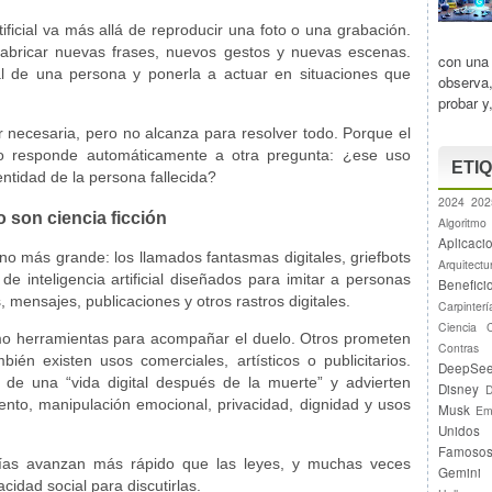
tificial va más allá de reproducir una foto o una grabación.
abricar nuevas frases, nuevos gestos y nuevas escenas.
con una 
ial de una persona y ponerla a actuar en situaciones que
observa,
probar y
er necesaria, pero no alcanza para resolver todo. Porque el
no responde automáticamente a otra pregunta: ¿ese uso
ETI
dentidad de la persona fallecida?
2024
202
 son ciencia ficción
Algoritmo
Aplicaci
o más grande: los llamados fantasmas digitales, griefbots
Arquitectu
e inteligencia artificial diseñados para imitar a personas
Benefici
 mensajes, publicaciones y otros rastros digitales.
Carpinterí
Ciencia
o herramientas para acompañar el duelo. Otros prometen
Contras
bién existen usos comerciales, artísticos o publicitarios.
DeepSe
n de una “vida digital después de la muerte” y advierten
Disney
D
ento, manipulación emocional, privacidad, dignidad y usos
Musk
Em
Unidos
Famoso
gías avanzan más rápido que las leyes, y muchas veces
Gemini
idad social para discutirlas.