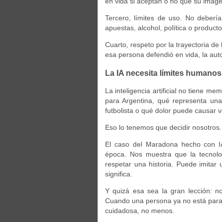
en vida si aceptan o no que su image
Tercero, límites de uso. No deber
apuestas, alcohol, política o producto
Cuarto, respeto por la trayectoria de
esa persona defendió en vida, la auto
La IA necesita límites humanos
La inteligencia artificial no tiene m
para Argentina, qué representa una
futbolista o qué dolor puede causar 
Eso lo tenemos que decidir nosotros.
El caso del Maradona hecho con IA
época. Nos muestra que la tecnolo
respetar una historia. Puede imita
significa.
Y quizá esa sea la gran lección: n
Cuando una persona ya no está para
cuidadosa, no menos.