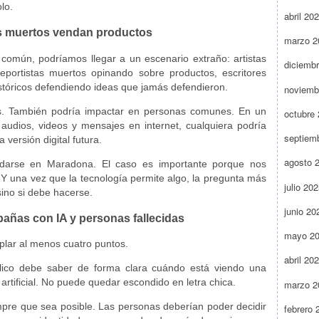
lo.
abril 20
los muertos vendan productos
marzo 2
común, podríamos llegar a un escenario extraño: artistas
diciemb
portistas muertos opinando sobre productos, escritores
stóricos defendiendo ideas que jamás defendieron.
noviemb
os. También podría impactar en personas comunes. En un
octubre
udios, videos y mensajes en internet, cualquiera podría
septiem
 versión digital futura.
agosto 
darse en Maradona. El caso es importante porque nos
 Y una vez que la tecnología permite algo, la pregunta más
julio 20
sino si debe hacerse.
junio 20
pañas con IA y personas fallecidas
mayo 2
plar al menos cuatro puntos.
abril 20
úblico debe saber de forma clara cuándo está viendo una
artificial. No puede quedar escondido en letra chica.
marzo 2
pre que sea posible. Las personas deberían poder decidir
febrero 