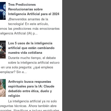
Tres Predicciones
Revolucionarias sobre
Inteligencia Artificial para el 2024
¡Bienvenidos amantes de la
tecnología! En este artículo,
remos las predicciones más emocionantes
eligencia Artificial (IA) p...
Los 5 usos de la inteligencia
artificial que están cambiando
nuestra vida cotidiana
Durante mucho tiempo, el debate
sobre la inteligencia artificial estuvo
o en una sola pregunta: ¿qué empleos
eemplazar? Sin e...
Anthropic busca respuestas
espirituales para la IA: Claude
debatido entre ética, duelo y
religión
La inteligencia artificial ya no solo
preguntas técnicas. Ahora también abre
morales, filosóficos e incluso espirituales.