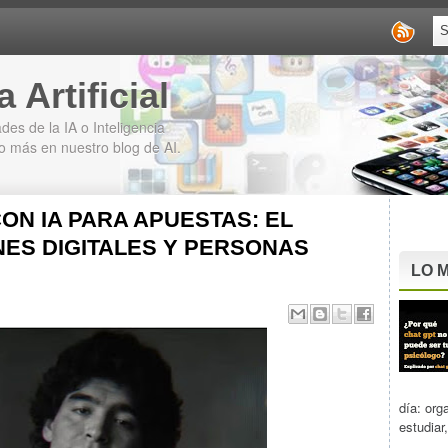
 Artificial
des de la IA o Inteligencia
cho más en nuestro blog de AI.
N IA PARA APUESTAS: EL
ES DIGITALES Y PERSONAS
LO M
día: org
estudiar,