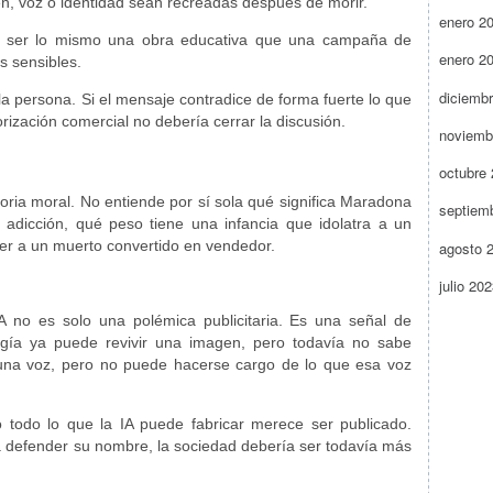
n, voz o identidad sean recreadas después de morir.
enero 2
ía ser lo mismo una obra educativa que una campaña de
enero 2
s sensibles.
diciemb
 la persona. Si el mensaje contradice de forma fuerte lo que
rización comercial no debería cerrar la discusión.
noviemb
octubre
emoria moral. No entiende por sí sola qué significa Maradona
septiem
 adicción, qué peso tiene una infancia que idolatra a un
ver a un muerto convertido en vendedor.
agosto 
julio 20
 no es solo una polémica publicitaria. Es una señal de
gía ya puede revivir una imagen, pero todavía no sabe
r una voz, pero no puede hacerse cargo de lo que esa voz
o todo lo que la IA puede fabricar merece ser publicado.
 defender su nombre, la sociedad debería ser todavía más