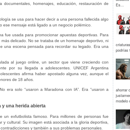
ra documentales, homenajes, educación, restauración de
Es...
ología se usa para hacer decir a una persona fallecida algo
o ese mensaje está ligado a un negocio polémico.
a fue usada para promocionar apuestas deportivas. Para
o más delicado. No se trataba de un homenaje deportivo, ni
criatura
i de una escena pensada para recordar su legado. Era una
podrías 
ulada al juego online, un sector que viene creciendo con
nte por su llegada a adolescentes. UNICEF Argentina
olescentes afirma haber apostado alguna vez, aunque el
enores de 18 años.
ahorrar d
. No era solo “usaron a Maradona con IA”. Era “usaron a
justamen
modelo q
 y una herida abierta
 un exfutbolista famoso. Para millones de personas fue
ar y cultural. Su imagen está asociada a la gloria deportiva,
as contradicciones y también a sus problemas personales.