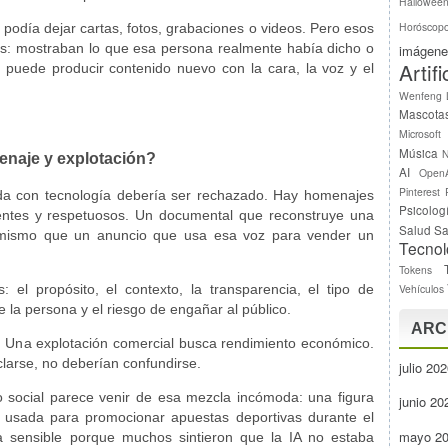
Hallowee
Horóscop
 podía dejar cartas, fotos, grabaciones o videos. Pero esos
s: mostraban lo que esa persona realmente había dicho o
imágene
Artifi
 puede producir contenido nuevo con la cara, la voz y el
Wenfeng
Mascota
Microsoft
Música
N
enaje y explotación?
AI
Open
Pinterest
da con tecnología debería ser rechazado. Hay homenajes
Psicolog
entes y respetuosos. Un documental que reconstruye una
Salud
Sa
o mismo que un anuncio que usa esa voz para vender un
Tecnol
Tokens
: el propósito, el contexto, la transparencia, el tipo de
Vehículos
e la persona y el riesgo de engañar al público.
ARC
Una explotación comercial busca rendimiento económico.
rse, no deberían confundirse.
julio 20
 social parece venir de esa mezcla incómoda: una figura
junio 20
l, usada para promocionar apuestas deportivas durante el
mayo 2
ra sensible porque muchos sintieron que la IA no estaba