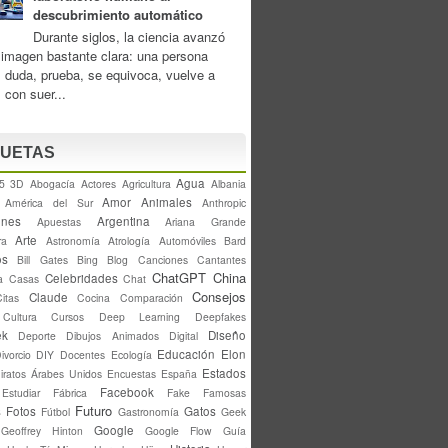
descubrimiento automático
Durante siglos, la ciencia avanzó
imagen bastante clara: una persona
 duda, prueba, se equivoca, vuelve a
, con suer...
QUETAS
Agua
5
3D
Abogacía
Actores
Agricultura
Albania
Amor
Animales
América del Sur
Anthropic
ones
Argentina
Apuestas
Ariana Grande
Arte
ra
Astronomía
Atrología
Automóviles
Bard
os
Bill Gates
Bing
Blog
Canciones
Cantantes
ChatGPT
China
Celebridades
a
Casas
Chat
Consejos
Claude
Citas
Cocina
Comparación
Cultura
Cursos
Deep Learning
Deepfakes
ek
Diseño
Deporte
Dibujos Animados
Digital
Educación
Elon
ivorcio
DIY
Docentes
Ecología
Estados
iratos Árabes Unidos
Encuestas
España
Facebook
Estudiar
Fábrica
Fake
Famosas
Futuro
s
Fotos
Gatos
Fútbol
Gastronomía
Geek
Google
Geoffrey Hinton
Google Flow
Guía