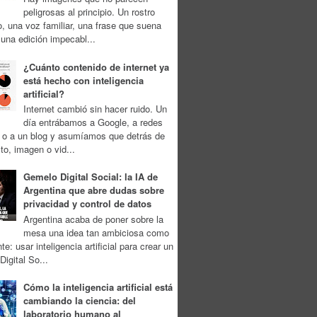
peligrosas al principio. Un rostro
, una voz familiar, una frase que suena
 una edición impecabl...
¿Cuánto contenido de internet ya
está hecho con inteligencia
artificial?
Internet cambió sin hacer ruido. Un
día entrábamos a Google, a redes
s o a un blog y asumíamos que detrás de
to, imagen o vid...
Gemelo Digital Social: la IA de
Argentina que abre dudas sobre
privacidad y control de datos
Argentina acaba de poner sobre la
mesa una idea tan ambiciosa como
te: usar inteligencia artificial para crear un
igital So...
Cómo la inteligencia artificial está
cambiando la ciencia: del
laboratorio humano al