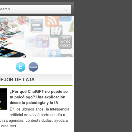
EJOR DE LA IA
¿Por qué ChatGPT no puede ser
tu psicólogo? Una explicación
desde la psicología y la IA
En los últimos años, la inteligencia
artificial se volvió parte del día a
aniza agendas, contesta dudas, ayuda a
 crea text...