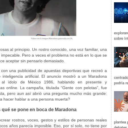
explora
sobre Int
as al principio. Un rostro conocido, una voz familiar, una
n impecable. Pero a veces el problema no está en lo que se
ace aceptar sin pensarlo demasiado.
a con una publicidad de apuestas deportivas que recreó a
teligencia artificial. El anuncio mostró a un Maradona
centrad
a al ídolo de México 1986, hablando en presente y
podría r
 online. La campaña, titulada “Gente con pelotas”, fue
lista, pero aun así abrió una pregunta mucho más grande:
ra hacer hablar a una persona muerta?
 es qué se pone en boca de Maradona
 recrear rostros, voces, gestos y estilos de personas reales
plantea 
cos años parecía imposible. Eso, por sí solo, no tiene por
debates 