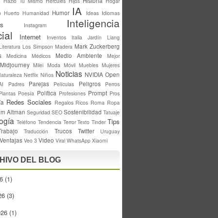
Historia
n
Hazlo Tú Mismo
Hercules
Hijos
Hogar
IA
Humor
o
Huerto
Humanidad
Ideas
Idiomas
Inteligencia
s
Instagram
cial
Internet
Inventos
Italia
Jardín
Liang
Mark Zuckerberg
Literatura
Los Simpson
Madera
s
Medio Ambiente
Medicina
Médicos
Mejor
Midjourney
Milei
Moda
Móvil
Muebles
Mujeres
Noticias
NVIDIA
Open
aturaleza
Netflix
Niños
Parejas
Peligros
AI
Padres
Películas
Perros
Política
Prompt
Plantas
Poesía
Profesiones
Pros
Redes Sociales
ía
Regalos
Ricos
Roma
Ropa
m Altman
Sostenibilidad
Seguridad
SEO
Tatuaje
ogía
Tips
Teléfono
Tendencia
Terror
Texto
Tinder
Trabajo
Trucos
Twitter
Traducción
Uruguay
Ventajas
Video
Veo 3
Viral
WhatsApp
Xiaomi
HIVO DEL BLOG
26
(1)
26
(3)
026
(1)