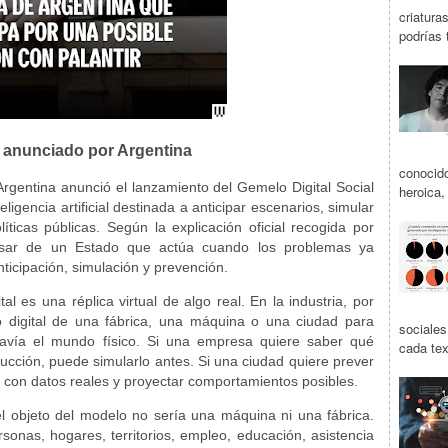
criatura
podrías 
l anunciado por Argentina
conocido
Argentina anunció el lanzamiento del Gemelo Digital Social
heroica,
gencia artificial destinada a anticipar escenarios, simular
íticas públicas. Según la explicación oficial recogida por
 pasar de un Estado que actúa cuando los problemas ya
ticipación, simulación y prevención.
l es una réplica virtual de algo real. En la industria, por
 digital de una fábrica, una máquina o una ciudad para
sociale
davía el mundo físico. Si una empresa quiere saber qué
cada tex
ucción, puede simularlo antes. Si una ciudad quiere prever
o con datos reales y proyectar comportamientos posibles.
l objeto del modelo no sería una máquina ni una fábrica.
ersonas, hogares, territorios, empleo, educación, asistencia