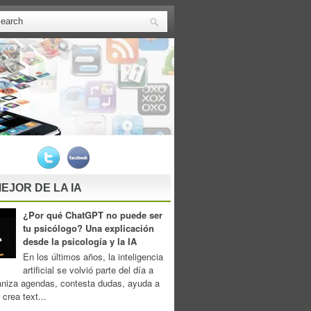
EJOR DE LA IA
¿Por qué ChatGPT no puede ser
tu psicólogo? Una explicación
desde la psicología y la IA
En los últimos años, la inteligencia
artificial se volvió parte del día a
aniza agendas, contesta dudas, ayuda a
 crea text...