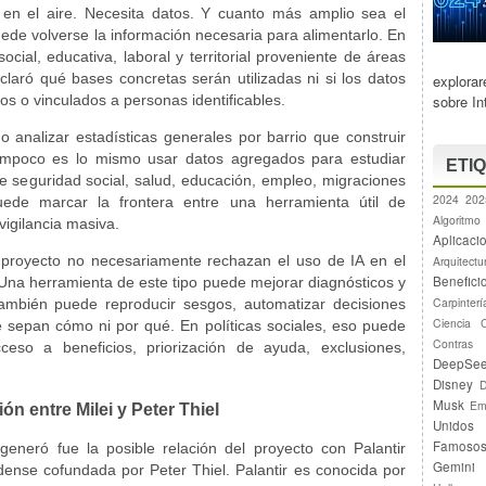
ona en el aire. Necesita datos. Y cuanto más amplio sea el
uede volverse la información necesaria para alimentarlo. En
cial, educativa, laboral y territorial proveniente de áreas
claró qué bases concretas serán utilizadas ni si los datos
explora
sobre Int
s o vinculados a personas identificables.
o analizar estadísticas generales por barrio que construir
. Tampoco es lo mismo usar datos agregados para estudiar
ETI
e seguridad social, salud, educación, empleo, migraciones
2024
202
uede marcar la frontera entre una herramienta útil de
Algoritmo
vigilancia masiva.
Aplicaci
l proyecto no necesariamente rechazan el uso de IA en el
Arquitectu
Benefici
 Una herramienta de este tipo puede mejorar diagnósticos y
Carpinterí
 también puede reproducir sesgos, automatizar decisiones
Ciencia
ue sepan cómo ni por qué. En políticas sociales, eso puede
Contras
ceso a beneficios, priorización de ayuda, exclusiones,
DeepSe
Disney
D
Musk
Em
ón entre Milei y Peter Thiel
Unidos
Famoso
neró fue la posible relación del proyecto con Palantir
Gemini
ense cofundada por Peter Thiel. Palantir es conocida por