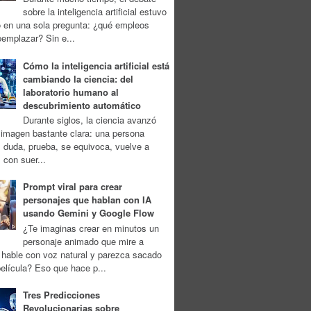
sobre la inteligencia artificial estuvo
o en una sola pregunta: ¿qué empleos
eemplazar? Sin e...
Cómo la inteligencia artificial está
cambiando la ciencia: del
laboratorio humano al
descubrimiento automático
Durante siglos, la ciencia avanzó
imagen bastante clara: una persona
 duda, prueba, se equivoca, vuelve a
, con suer...
Prompt viral para crear
personajes que hablan con IA
usando Gemini y Google Flow
¿Te imaginas crear en minutos un
personaje animado que mire a
 hable con voz natural y parezca sacado
elícula? Eso que hace p...
Tres Predicciones
Revolucionarias sobre