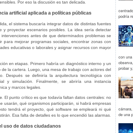
sensibles. Por eso la discusión es tan delicada.
centrad
ia artificial aplicada a políticas públicas
podría r
da, el sistema buscaría integrar datos de distintas fuentes
te y proyectar escenarios posibles. La idea sería detectar
ar intervenciones antes de que determinados problemas se
vir para mejorar programas sociales, encontrar zonas con
dades educativas o laborales y asignar recursos con mayor
con una 
observa,
ción en etapas. Primero habría un diagnóstico interno y un
probar y
 de la cartera. Luego, una mesa de trabajo con actores del
o. Después se definiría la arquitectura tecnológica con
icial y simulación. Finalmente, se abriría una instancia
mica y marcos legales.
. El punto crítico es que todavía faltan datos centrales: no
se usarán, qué organismos participarán, si habrá empresas
cámara,
esto tendrá el proyecto, qué software se empleará ni qué
de una p
irán. Esa falta de detalles es lo que encendió las alarmas.
el uso de datos ciudadanos