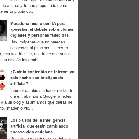
s de anime, y te has preguntado cómo
tener tu propia co...
Maradona hecho con IA para
apuestas: el debate sobre clones
digitales y personas fallecidas
Hay imágenes que no parecen
peligrosas al principio. Un rostro
, una voz familiar, una frase que suena
 una edición impecabl...
¿Cuánto contenido de internet ya
está hecho con inteligencia
artificial?
Internet cambió sin hacer ruido. Un
día entrábamos a Google, a redes
s o a un blog y asumíamos que detrás de
to, imagen o vid...
Los 5 usos de la inteligencia
artificial que están cambiando
nuestra vida cotidiana
Durante mucho tiempo, el debate