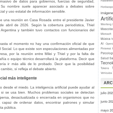
Hallowee
s masivo de datos para gobiernos, fuerzas de seguridad,
. Su nombre suele aparecer asociado a debates sobre
Horóscop
ficial y uso estatal de información sensible.
imágene
Artifi
 una reunión en Casa Rosada entre el presidente Javier
Wenfeng
 de abril de 2026. Según la cobertura periodística, Thiel
Mascota
rgentina y también tuvo contactos con funcionarios del
Microsoft
Música
N
AI
 hasta el momento no hay una confirmación oficial de que
Open
Pinterest
al Social. Lo que existe son especulaciones alimentadas por
Psicolog
resa, por la reunión entre Milei y Thiel y por la falta de
Salud
Sa
ñía o equipo técnico desarrollará la plataforma. Decir que
Tecnol
ería ir más allá de lo probado. Decir que la posibilidad
Tokens
ambio, sí refleja el debate abierto.
Vehículos
ocial más inteligente
ARC
o desde el miedo. La inteligencia artificial puede ayudar al
 si se usa bien. Muchos problemas sociales se detectan
julio 20
ispersa, desactualizada o encerrada en organismos que no
junio 20
 capaz de ordenar datos, encontrar patrones y simular
ta pública.
mayo 2