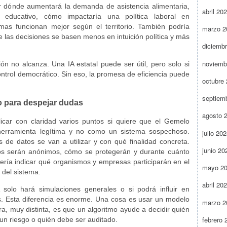
r dónde aumentará la demanda de asistencia alimentaria,
abril 20
educativo, cómo impactaría una política laboral en
as funcionan mejor según el territorio. También podría
marzo 2
e las decisiones se basen menos en intuición política y más
diciemb
noviemb
ón no alcanza. Una IA estatal puede ser útil, pero solo si
 control democrático. Sin eso, la promesa de eficiencia puede
octubre
septiem
o para despejar dudas
agosto 
licar con claridad varios puntos si quiere que el Gemelo
 herramienta legítima y no como un sistema sospechoso.
julio 20
 de datos se van a utilizar y con qué finalidad concreta.
junio 20
tos serán anónimos, cómo se protegerán y durante cuánto
ería indicar qué organismos y empresas participarán en el
mayo 2
 del sistema.
abril 20
 solo hará simulaciones generales o si podrá influir en
s. Esta diferencia es enorme. Una cosa es usar un modelo
marzo 2
ra, muy distinta, es que un algoritmo ayude a decidir quién
febrero 
un riesgo o quién debe ser auditado.