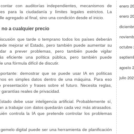
enero 2
contar con auditorías independientes, mecanismos de
les para la ciudadanía y límites legales estrictos. La
enero 2
le agregado al final, sino una condición desde el inicio.
diciemb
o no a cualquier precio
noviemb
discusión que tarde o temprano todos los países deberán
al puede mejorar el Estado, pero también puede aumentar su
octubre
dar a prever problemas, pero también puede vigilar
septiem
 eficiente una política pública, pero también puede
 una fórmula difícil de discutir.
agosto 
mportante: demostrar que se puede usar IA en políticas
julio 20
danos en simples datos dentro de una máquina. Para eso
presentación y frases sobre el futuro. Necesita reglas,
y garantías reales de privacidad.
tado debe usar inteligencia artificial. Probablemente sí,
an a trabajar con datos quedarán cada vez más atrasados.
ién controla la IA que pretende controlar los problemas
 gemelo digital puede ser una herramienta de planificación