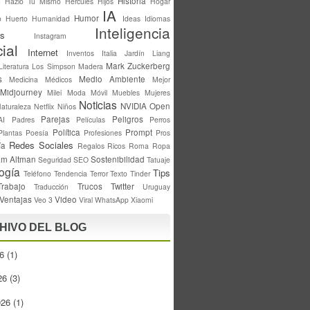
Historia
n
Hazlo Tú Mismo
Hercules
Hijos
Hogar
IA
Humor
o
Huerto
Humanidad
Ideas
Idiomas
Inteligencia
s
Instagram
cial
Internet
Inventos
Italia
Jardín
Liang
Mark Zuckerberg
Literatura
Los Simpson
Madera
s
Medio Ambiente
Medicina
Médicos
Mejor
Midjourney
Milei
Moda
Móvil
Muebles
Mujeres
Noticias
NVIDIA
Open
aturaleza
Netflix
Niños
Parejas
Peligros
AI
Padres
Películas
Perros
Política
Prompt
Plantas
Poesía
Profesiones
Pros
Redes Sociales
ía
Regalos
Ricos
Roma
Ropa
m Altman
Sostenibilidad
Seguridad
SEO
Tatuaje
ogía
Tips
Teléfono
Tendencia
Terror
Texto
Tinder
Trabajo
Trucos
Twitter
Traducción
Uruguay
Ventajas
Video
Veo 3
Viral
WhatsApp
Xiaomi
HIVO DEL BLOG
26
(1)
26
(3)
026
(1)