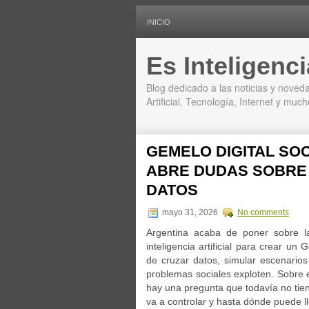
INICIO
Es Inteligencia
Blog dedicado a las noticias y noveda
Artificial. Tecnología, Internet y mu
GEMELO DIGITAL SOC
ABRE DUDAS SOBRE 
DATOS
mayo 31, 2026
No comments
Argentina acaba de poner sobre l
inteligencia artificial para crear un
de cruzar datos, simular escenario
problemas sociales exploten. Sobre 
hay una pregunta que todavía no tien
va a controlar y hasta dónde puede l