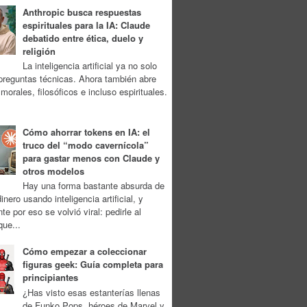
Anthropic busca respuestas
espirituales para la IA: Claude
debatido entre ética, duelo y
religión
La inteligencia artificial ya no solo
preguntas técnicas. Ahora también abre
morales, filosóficos e incluso espirituales.
Cómo ahorrar tokens en IA: el
truco del “modo cavernícola”
para gastar menos con Claude y
otros modelos
Hay una forma bastante absurda de
inero usando inteligencia artificial, y
te por eso se volvió viral: pedirle al
ue...
Cómo empezar a coleccionar
figuras geek: Guía completa para
principiantes
¿Has visto esas estanterías llenas
de Funko Pops, héroes de Marvel y