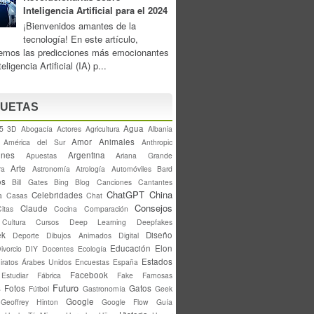
Inteligencia Artificial para el 2024
¡Bienvenidos amantes de la
tecnología! En este artículo,
remos las predicciones más emocionantes
eligencia Artificial (IA) p...
QUETAS
Agua
5
3D
Abogacía
Actores
Agricultura
Albania
Amor
Animales
América del Sur
Anthropic
ones
Argentina
Apuestas
Ariana Grande
Arte
ra
Astronomía
Atrología
Automóviles
Bard
os
Bill Gates
Bing
Blog
Canciones
Cantantes
ChatGPT
China
Celebridades
a
Casas
Chat
Consejos
Claude
Citas
Cocina
Comparación
Cultura
Cursos
Deep Learning
Deepfakes
ek
Diseño
Deporte
Dibujos Animados
Digital
Educación
Elon
ivorcio
DIY
Docentes
Ecología
Estados
iratos Árabes Unidos
Encuestas
España
Facebook
Estudiar
Fábrica
Fake
Famosas
Futuro
s
Fotos
Gatos
Fútbol
Gastronomía
Geek
Google
Geoffrey Hinton
Google Flow
Guía