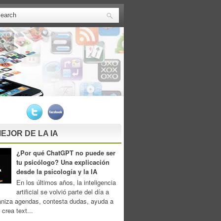
EJOR DE LA IA
¿Por qué ChatGPT no puede ser
tu psicólogo? Una explicación
desde la psicología y la IA
En los últimos años, la inteligencia
artificial se volvió parte del día a
aniza agendas, contesta dudas, ayuda a
 crea text...