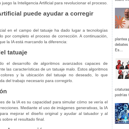
juego la Inteligencia Artificial para revolucionar el proceso.
rtificial puede ayudar a corregir
ificial en el campo del tatuaje ha dado lugar a tecnologías
o por completo el proceso de corrección. A continuación,
plantea 
e la IA está marcando la diferencia:
debates 
Es...
el tatuaje
itido el desarrollo de algoritmos avanzados capaces de
ente las características de un tatuaje malo. Estos algoritmos
s colores y la ubicación del tatuaje no deseado, lo que
a del trabajo necesario para corregirlo.
criatura
ión
podrías 
s de la IA es su capacidad para simular cómo se vería el
orrecciones. Mediante el uso de imágenes generativas, la IA
ara mejorar el diseño original y ayudar al tatuador y al
 sobre el resultado final.