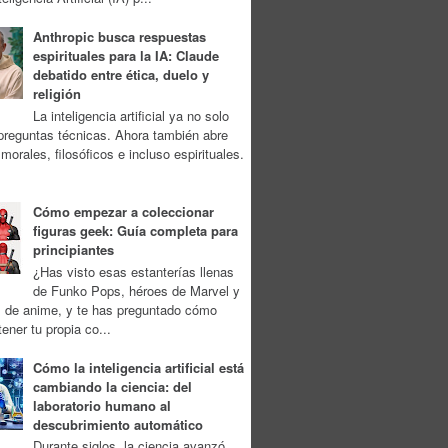
Anthropic busca respuestas
espirituales para la IA: Claude
debatido entre ética, duelo y
religión
La inteligencia artificial ya no solo
preguntas técnicas. Ahora también abre
morales, filosóficos e incluso espirituales.
Cómo empezar a coleccionar
figuras geek: Guía completa para
principiantes
¿Has visto esas estanterías llenas
de Funko Pops, héroes de Marvel y
s de anime, y te has preguntado cómo
tener tu propia co...
Cómo la inteligencia artificial está
cambiando la ciencia: del
laboratorio humano al
descubrimiento automático
Durante siglos, la ciencia avanzó