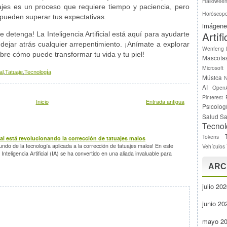
Hallowee
ajes es un proceso que requiere tiempo y paciencia, pero
Horóscop
s pueden superar tus expectativas.
imágene
Artifi
 detenga! La Inteligencia Artificial está aquí para ayudarte
dejar atrás cualquier arrepentimiento. ¡Anímate a explorar
Wenfeng
re cómo puede transformar tu vida y tu piel!
Mascota
Microsoft
al
,
Tatuaje
,
Tecnología
Música
N
AI
Open
Pinterest
Inicio
Entrada antigua
Psicolog
Salud
Sa
Tecnol
Tokens
cial está revolucionando la corrección de tatuajes malos
ndo de la tecnología aplicada a la corrección de tatuajes malos! En este
Vehículos
Inteligencia Artificial (IA) se ha convertido en una aliada invaluable para
ARC
julio 20
junio 20
mayo 2