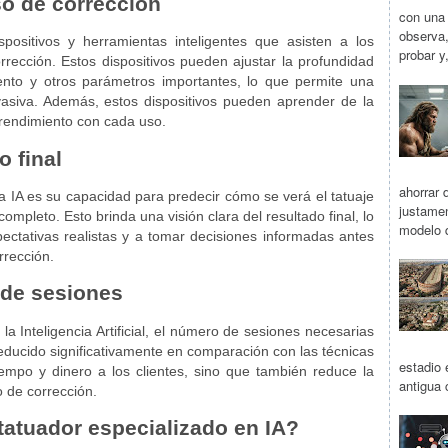
so de corrección
con una 
observa,
ositivos y herramientas inteligentes que asisten a los
probar y
rrección. Estos dispositivos pueden ajustar la profundidad
ento y otros parámetros importantes, lo que permite una
asiva. Además, estos dispositivos pueden aprender de la
 rendimiento con cada uso.
o final
ahorrar d
la IA es su capacidad para predecir cómo se verá el tatuaje
justamen
ompleto. Esto brinda una visión clara del resultado final, lo
modelo q
pectativas realistas y a tomar decisiones informadas antes
rrección.
de sesiones
 la Inteligencia Artificial, el número de sesiones necesarias
reducido significativamente en comparación con las técnicas
estadio 
tiempo y dinero a los clientes, sino que también reduce la
antigua 
 de corrección.
atuador especializado en IA?