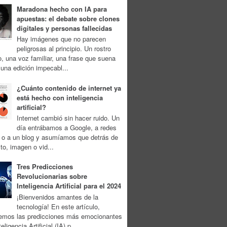
Maradona hecho con IA para
apuestas: el debate sobre clones
digitales y personas fallecidas
Hay imágenes que no parecen
peligrosas al principio. Un rostro
, una voz familiar, una frase que suena
 una edición impecabl...
¿Cuánto contenido de internet ya
está hecho con inteligencia
artificial?
Internet cambió sin hacer ruido. Un
día entrábamos a Google, a redes
s o a un blog y asumíamos que detrás de
to, imagen o vid...
Tres Predicciones
Revolucionarias sobre
Inteligencia Artificial para el 2024
¡Bienvenidos amantes de la
tecnología! En este artículo,
remos las predicciones más emocionantes
eligencia Artificial (IA) p...