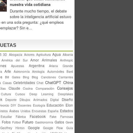
nuestra vida cotidiana
Durante mucho tiempo, el debate
sobre la inteligencia artificial estuvo
o en una sola pregunta: ¿qué empleos
eemplazar? Sin e...
QUETAS
Agua
5
3D
Abogacía
Actores
Agricultura
Albania
Amor
Animales
América del Sur
Anthropic
ones
Argentina
Apuestas
Ariana Grande
Arte
ra
Astronomía
Atrología
Automóviles
Bard
os
Bill Gates
Bing
Blog
Canciones
Cantantes
ChatGPT
China
Celebridades
a
Casas
Chat
Consejos
Claude
Citas
Cocina
Comparación
Cultura
Cursos
Deep Learning
Deepfakes
ek
Diseño
Deporte
Dibujos Animados
Digital
Educación
Elon
ivorcio
DIY
Docentes
Ecología
Estados
iratos Árabes Unidos
Encuestas
España
Facebook
Estudiar
Fábrica
Fake
Famosas
Futuro
s
Fotos
Gatos
Fútbol
Gastronomía
Geek
Google
Geoffrey Hinton
Google Flow
Guía