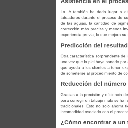
Asistencia en el proce
La IA también ha dado lugar a disp
tatuadores durante el proceso de co
de las agujas, la cantidad de pigm
corrección más precisa y menos inv
experiencia previa, lo que mejora su
Predicción del resultad
Otra característica sorprendente de 
una vez que la piel haya sanado por c
que ayuda a los clientes a tener ex
de someterse al procedimiento de co
Reducción del número 
Gracias a la precisión y eficiencia de
para corregir un tatuaje malo se ha 
tradicionales. Esto no solo ahorra 
incomodidad asociada con el proceso
¿Cómo encontrar a un t