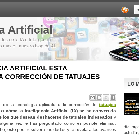
 Artificial
des de la IA o Inteligencia
cho más en nuestro blog de AI.
IA ARTIFICIAL ESTÁ
A CORRECCIÓN DE TATUAJES
LO M
 de la tecnología aplicada a la corrección de
tatuajes
os
cómo la Inteligencia Artificial (IA) se ha convertido
uellos que desean deshacerse de tatuajes indeseados
y
alguna vez te has preguntado cómo es posible eliminar,
día: org
ho, este post resolverá tus dudas y te revelará los avances
estudiar,