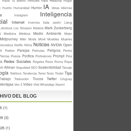
Historia
n
Hazlo Tú Mismo
Hercules
Hijos
Hogar
IA
Humor
o
Huerto
Humanidad
Ideas
Idiomas
Inteligencia
s
Instagram
cial
Internet
Inventos
Italia
Jardín
Liang
Mark Zuckerberg
Literatura
Los Simpson
Madera
s
Medio Ambiente
Medicina
Médicos
Mejor
Midjourney
Milei
Moda
Móvil
Muebles
Mujeres
Noticias
NVIDIA
Open
aturaleza
Netflix
Niños
Parejas
Peligros
AI
Padres
Películas
Perros
Política
Prompt
Plantas
Poesía
Profesiones
Pros
Redes Sociales
ía
Regalos
Ricos
Roma
Ropa
m Altman
Sostenibilidad
Seguridad
SEO
Tatuaje
ogía
Tips
Teléfono
Tendencia
Terror
Texto
Tinder
Trabajo
Trucos
Twitter
Traducción
Uruguay
Ventajas
Video
Veo 3
Viral
WhatsApp
Xiaomi
HIVO DEL BLOG
26
(1)
26
(3)
026
(1)