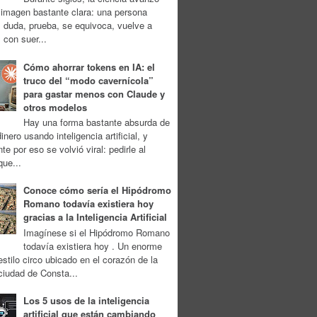
imagen bastante clara: una persona
 duda, prueba, se equivoca, vuelve a
, con suer...
Cómo ahorrar tokens en IA: el
truco del “modo cavernícola”
para gastar menos con Claude y
otros modelos
Hay una forma bastante absurda de
inero usando inteligencia artificial, y
te por eso se volvió viral: pedirle al
ue...
Conoce cómo sería el Hipódromo
Romano todavía existiera hoy
gracias a la Inteligencia Artificial
Imagínese si el Hipódromo Romano
todavía existiera hoy . Un enorme
estilo circo ubicado en el corazón de la
ciudad de Consta...
Los 5 usos de la inteligencia
artificial que están cambiando