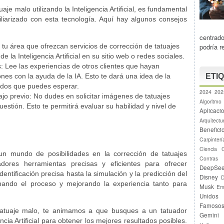
aje malo utilizando la Inteligencia Artificial, es fundamental
liarizado con esta tecnología. Aquí hay algunos consejos
:
centrad
podría r
 tu área que ofrezcan servicios de corrección de tatuajes
 la Inteligencia Artificial en su sitio web o redes sociales.
: Lee las experiencias de otros clientes que hayan
nes con la ayuda de la IA. Esto te dará una idea de la
ETI
tados que puedes esperar.
2024
202
jo previo: No dudes en solicitar imágenes de tatuajes
Algoritmo
uestión. Esto te permitirá evaluar su habilidad y nivel de
Aplicaci
Arquitectu
Benefici
Carpinterí
Ciencia
to un mundo de posibilidades en la corrección de tatuajes
Contras
dores herramientas precisas y eficientes para ofrecer
DeepSe
entificación precisa hasta la simulación y la predicción del
Disney
D
ionando el proceso y mejorando la experiencia tanto para
Musk
Em
Unidos
Famoso
 tatuaje malo, te animamos a que busques a un tatuador
Gemini
ncia Artificial para obtener los mejores resultados posibles.