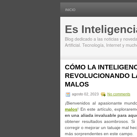
INICIO
Es Inteligencia
Blog dedicado a las noticias y noveda
Artificial. Tecnología, Internet y mu
CÓMO LA INTELIGENC
REVOLUCIONANDO L
MALOS
agosto 02, 2023
No comments
¡Bienvenidos al apasionante mundo
malos
! En este artículo, explorarem
en una aliada invaluable para aq
obtener resultados asombrosos. Si 
corregir o mejorar un tatuaje mal hec
más sorprendentes en este campo.