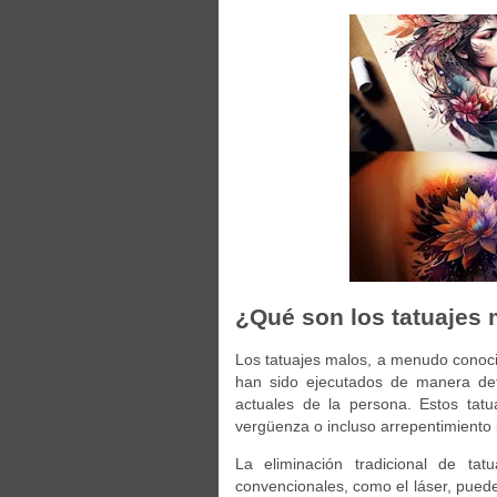
¿Qué son los tatuajes 
Los tatuajes malos, a menudo conoc
han sido ejecutados de manera def
actuales de la persona. Estos tat
vergüenza o incluso arrepentimiento 
La eliminación tradicional de ta
convencionales, como el láser, pued