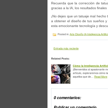
Recuerda que la corrección de tatu
gracias a la IA, los resultados finale
¡No dejes que un tatuaje mal hecho te
a obtener el diseño de tus sueños y 
esta emocionante tecnología y descub
Posted in:
Arte
,
Diseño
,
IA
,
Inteligencia Artifici
Entrada más reciente
Related Posts:
Cómo la Inteligencia Artifi
¡Bienvenidos al apasionante mu
artículo, exploraremos cómo la 
aquellos que de…
Read More
0 comentarios:
Publicar un comentario